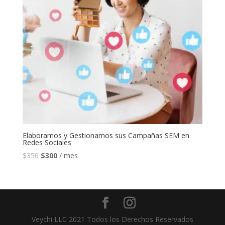
Elaboramos y Gestionamos sus Campañas SEM en
Redes Sociales
Original
Current
$
350
$
300
/ mes
price
price
was:
is:
$350.
$300.
Veychi LLC 2021 Todos los Derechos Reservados