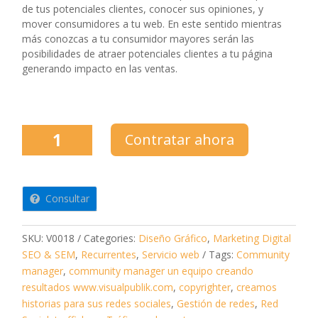
$350.
$300.
de tus potenciales clientes, conocer sus opiniones, y
mover consumidores a tu web. En este sentido mientras
más conozcas a tu consumidor mayores serán las
posibilidades de atraer potenciales clientes a tu página
generando impacto en las ventas.
Community
Contratar ahora
manager
para
aumentar
tus
Consultar
ventas
quantity
SKU:
V0018
Categories:
Diseño Gráfico
,
Marketing Digital
SEO & SEM
,
Recurrentes
,
Servicio web
Tags:
Community
manager
,
community manager un equipo creando
resultados www.visualpublik.com
,
copyrighter
,
creamos
historias para sus redes sociales
,
Gestión de redes
,
Red