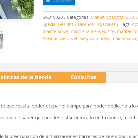
quantity
SKU:
V020
Categories:
Marketing Digital SEO
Special Designs / Diseños Especiales
Tags:
Ac
maintenance
,
maintenance web site
,
mantenimi
Páginas web
,
web site
,
wordpress maintenance
olíticas de la tienda
Consultas
te que resulta poder ocupar el tiempo para poder dedicarlo a lo 
quilidad de saber que puedes estar enfocado en tu cliente, mient
e la preocupación de actualizaciones barreras de seguridad, y ac