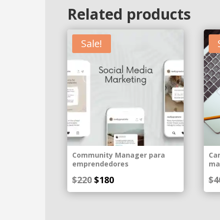
Related products
Sale!
Community Manager para
Ca
emprendedores
ma
Original
Current
$
220
$
180
$
4
price
price
was:
is:
$220.
$180.