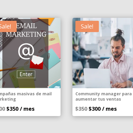
Sale!
Sale!
mpañas masivas de mail
Community manager para
rketing
aumentar tus ventas
Original
Current
Original
Current
00
$
350
/ mes
$
350
$
300
/ mes
price
price
price
price
was:
is:
was:
is:
$400.
$350.
$350.
$300.